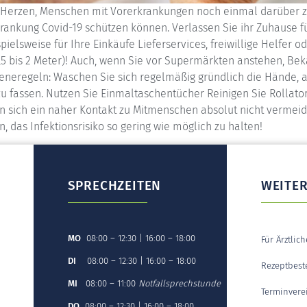
 Herzen, Menschen mit Vorerkrankungen noch einmal darüber zu 
ankung Covid-19 schützen können. Verlassen Sie ihr Zuhause fü
ielsweise für Ihre Einkäufe Lieferservices, freiwillige Helfer o
5 bis 2 Meter)! Auch, wenn Sie vor Supermärkten anstehen, Bekan
neregeln: Waschen Sie sich regelmäßig gründlich die Hände, a
zu fassen. Nutzen Sie Einmaltaschentücher Reinigen Sie Rollat
sich ein naher Kontakt zu Mitmenschen absolut nicht vermeide
 das Infektionsrisiko so gering wie möglich zu halten!
SPRECHZEITEN
WEITE
MO
08:00 – 12:30 | 16:00 – 18:00
Für Ärztlic
DI
08:00 – 12:30 | 16:00 – 18:00
Rezeptbest
MI
08:00 – 11:00
Notfallsprechstunde
Terminvere
DO
08:00 – 12:30 | 16:00 – 18:00