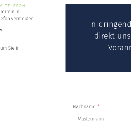
M TELEFON
Termin in
lefon vermeiden.
In dringend
er
direkt un
Voranm
 um Sie in
Nachname